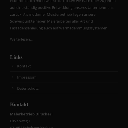
Natürlich auch mit etwas Stolz, blicken wir nach über 20 Jahren
auf eine ständig positive Entwicklung unseres Unternehmens
zurück. Als moderner Meisterbetrieb liegen unsere
Schwerpunkte neben Malerarbeiten aller Art und
Fassadensanierung auch auf Wärmedämmungssystemen.
Weiterlesen...
Links
Kontakt
Impressum
Datenschutz
Kontakt
Malerbetrieb Dirscherl
Birkenweg 1
93185 Michelsneukirchen