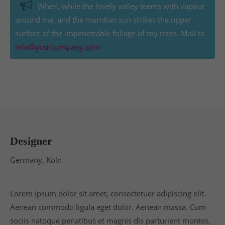
When, while the lovely valley teems with vapour
around me, and the meridian sun strikes the upper
surface of the impenetrable foliage of my trees. Mail to
info@yourcompany.com
Designer
Germany, Köln
Lorem ipsum dolor sit amet, consectetuer adipiscing elit.
Aenean commodo ligula eget dolor. Aenean massa. Cum
sociis natoque penatibus et magnis dis parturient montes,