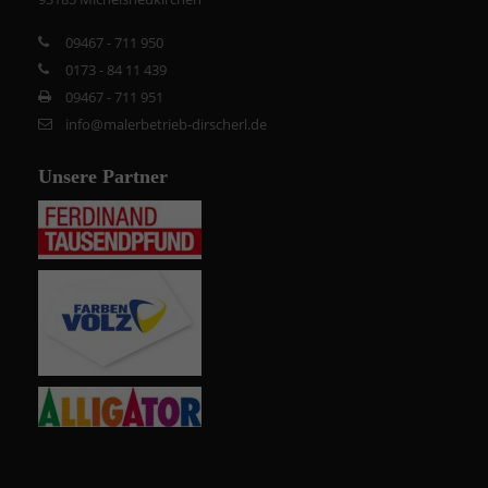
09467 - 711 950
0173 - 84 11 439
09467 - 711 951
info@malerbetrieb-dirscherl.de
Unsere Partner