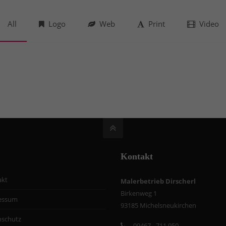
All
Logo
Web
Print
Video
Kontakt
akt
Malerbetrieb Dirscherl
Birkenweg 1
essum
93185 Michelsneukirchen
nschutz
09467 - 711 950