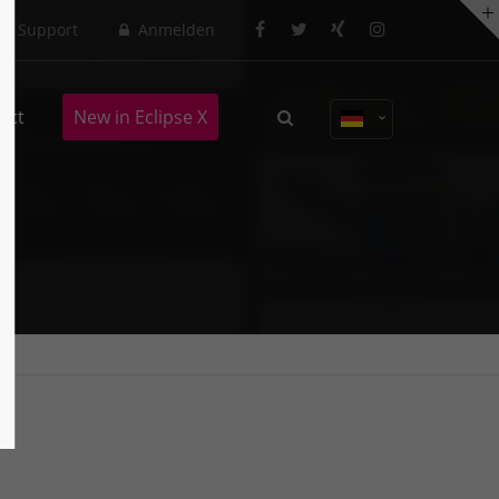
Support
Anmelden
act
New in Eclipse X