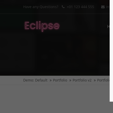
Have any Questions?
+01 123 444 555
inf
Ho
Demo: Default
Portfolio
Portfolio v2
Portfolio 