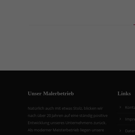
Unser Malerbetrieb
Links
Kont
Natürlich auch mit etwas Stolz, blicken wir
nach über 20 Jahren auf eine ständig positive
Impr
Entwicklung unseres Unternehmens zurück.
Als moderner Meisterbetrieb liegen unsere
Date