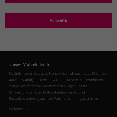
Fullwidth
Unser Malerbetrieb
Natürlich auch mit etwas Stolz, blicken wir nach über 20 Jahren
auf eine ständig positive Entwicklung unseres Unternehmens
zurück. Als moderner Meisterbetrieb liegen unsere
Schwerpunkte neben Malerarbeiten aller Art und
Fassadensanierung auch auf Wärmedämmungssystemen.
Weiterlesen...