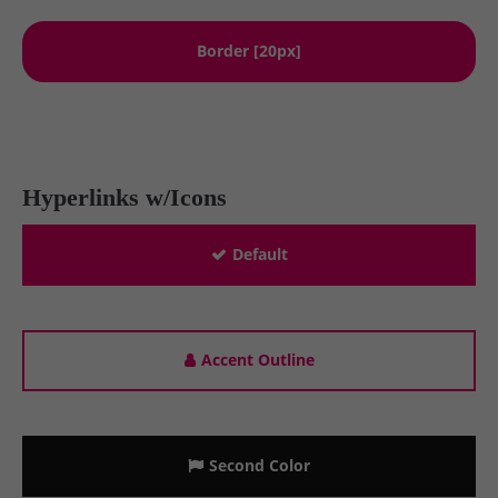
Border [20px]
Hyperlinks w/Icons
Default
Accent Outline
Second Color