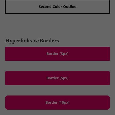
Second Color Outline
Hyperlinks w/Borders
Border [3px]
Border [5px]
Border [10px]