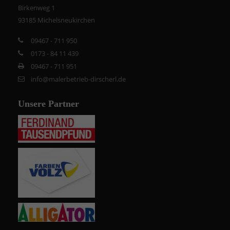
Birkenweg 1
93185 Michelsneukirchen
09467 - 711 950
0173 - 84 11 439
09467 - 711 951
info@malerbetrieb-dirscherl.de
Unsere Partner