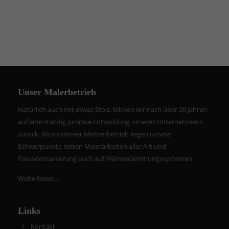
Unser Malerbetrieb
Natürlich auch mit etwas Stolz, blicken wir nach über 20 Jahren
auf eine ständig positive Entwicklung unseres Unternehmens
zurück. Als moderner Meisterbetrieb liegen unsere
Schwerpunkte neben Malerarbeiten aller Art und
Fassadensanierung auch auf Wärmedämmungssystemen.
Weiterlesen...
Links
Kontakt