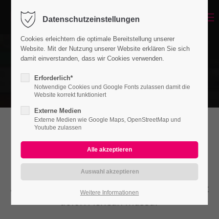
Datenschutzeinstellungen
Cookies erleichtern die optimale Bereitstellung unserer
Website. Mit der Nutzung unserer Website erklären Sie sich
damit einverstanden, dass wir Cookies verwenden.
Erforderlich*
Notwendige Cookies und Google Fonts zulassen damit die
Website korrekt funktioniert
Externe Medien
Externe Medien wie Google Maps, OpenStreetMap und
Youtube zulassen
Google Maps
Lorem ipsum dolor sit amet, consectetuer
adipiscing elit. Aenean commodo ligula eget
Weitere Informationen
dolor. Aenean massa.