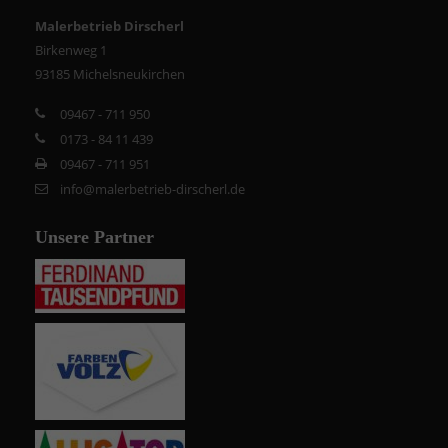
Malerbetrieb Dirscherl
Birkenweg 1
93185 Michelsneukirchen
09467 - 711 950
0173 - 84 11 439
09467 - 711 951
info@malerbetrieb-dirscherl.de
Unsere Partner