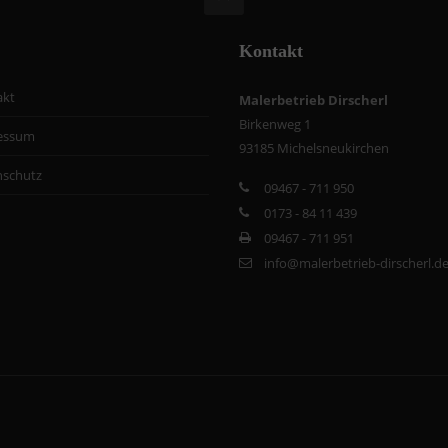
Kontakt
akt
Malerbetrieb Dirscherl
Birkenweg 1
essum
93185 Michelsneukirchen
nschutz
09467 - 711 950
0173 - 84 11 439
09467 - 711 951
info@malerbetrieb-dirscherl.d